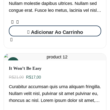
Nullam molestie dapibus ultrices. Nullam sed
congue erat. Fusce leo metus, lacinia vel nisl
quis, ullamcorper luctus massa. Nullam nisi
lectus, molestie mattis…
Adicionar Ao Carrinho
Oferta!
It Won’t Be Easy
R$
21,00
R$
17,00
Curabitur accumsan quis urna aliquam fringilla.
Nullam velit nisl, pulvinar sit amet pulvinar eu,
rhoncus ac nisl. Lorem ipsum dolor sit amet,
consectetur adipiscing elit. Mauris nec