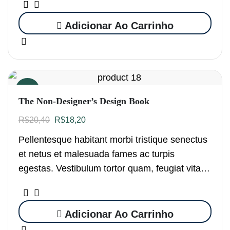
consectetur nisi….
Adicionar Ao Carrinho
Oferta!
The Non-Designer’s Design Book
R$
20,40
R$
18,20
Pellentesque habitant morbi tristique senectus
et netus et malesuada fames ac turpis
egestas. Vestibulum tortor quam, feugiat vitae,
ultricies eget, tempor sit amet, ante. Donec eu
libero sit amet…
Adicionar Ao Carrinho