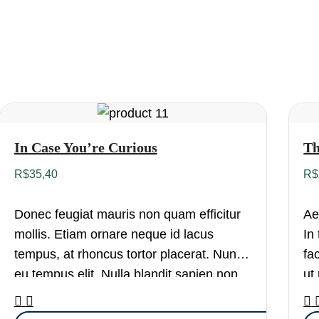
In Case You’re Curious
Th
R$
35,40
R$
Donec feugiat mauris non quam efficitur
Ae
mollis. Etiam ornare neque id lacus
In
tempus, at rhoncus tortor placerat. Nunc
fa
eu tempus elit. Nulla blandit sapien non
ut
dictum dictum.
Pr