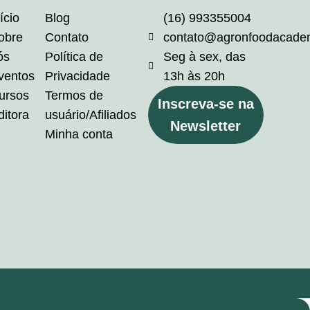
ício
Blog
(16) 993355004
obre
Contato
contato@agronfoodacade
ós
Política de
Seg à sex, das
ventos
Privacidade
13h às 20h
ursos
Termos de
Inscreva-se na
ditora
usuário/Afiliados
Newsletter
Minha conta