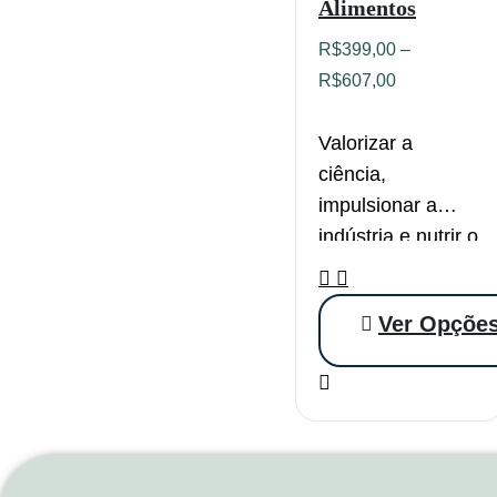
Alimentos
R$
399,00
–
R$
607,00
Valorizar a
ciência,
impulsionar a
indústria e nutrir o
futuro.
O Conbraca é
Ver Opçõe
feito de pessoas,
ciência e
propósitos. Nas
edições
anteriores,
conectamos mais