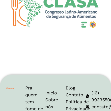
Pra
Blog
Início
(16)
quem
Contato
Sobre
9933550
tem
Política de
nós
contato
fome de
Privacidade