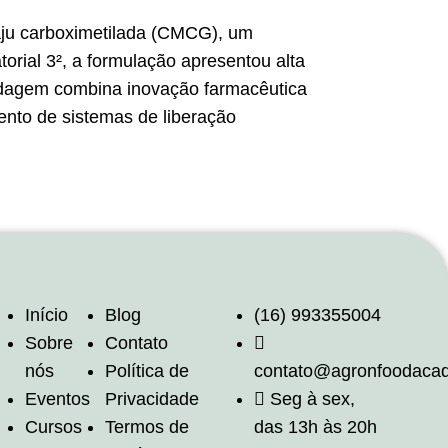
caju carboximetilada (CMCG), um
torial 3², a formulação apresentou alta
ordagem combina inovação farmacêutica
ento de sistemas de liberação
Início
Blog
(16) 993355004
Sobre
Contato
nós
Política de
contato@agronfoodaca
Eventos
Privacidade
Seg à sex,
Cursos
Termos de
das 13h às 20h