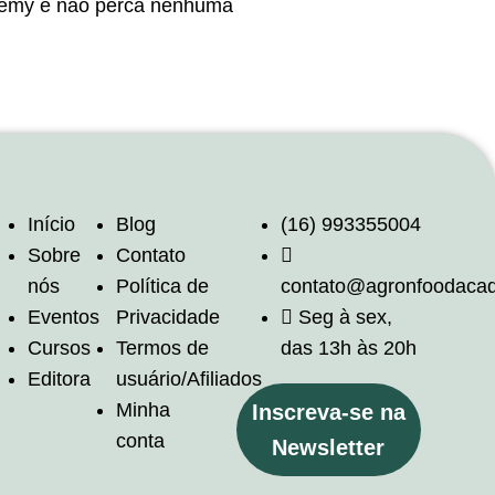
ademy e não perca nenhuma
Início
Blog
(16) 993355004
Sobre
Contato
nós
Política de
contato@agronfoodaca
Eventos
Privacidade
Seg à sex,
Cursos
Termos de
das 13h às 20h
Editora
usuário/Afiliados
Minha
Inscreva-se na
conta
Newsletter