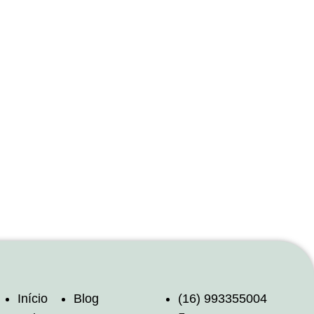
Início
Blog
(16) 993355004