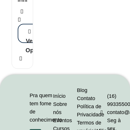
impulsionar
a
indústria
e
nutrir
Ver
o
futuro.
Opções
O
Conbraca
é
feito
de
Blog
Pra quem
Início
(16)
pessoas,
Contato
tem fome
Sobre
9933550
ciência
Política de
de
nós
contato@
e
Privacidade
conhecimento
Eventos
Seg à
propósitos.
Termos de
Cursos
sex,