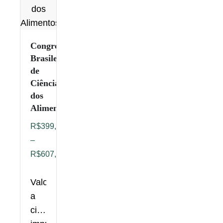
Congresso
Brasileiro
de
Ciência
dos
Alimentos
R$
399,00
–
R$
607,00
Valorizar
a
ciência,