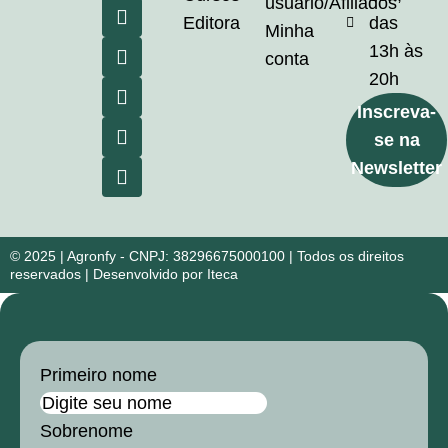
Nas
usuário/Afiliados
Editora
das
edições
Minha
13h às
anteriores,
conta
20h
conectamos
Inscreva-
mais
se na
de
Newsletter
1.200…
© 2025 | Agronfy - CNPJ: 38296675000100 | Todos os direitos
reservados | Desenvolvido por Iteca
Primeiro nome
Sobrenome