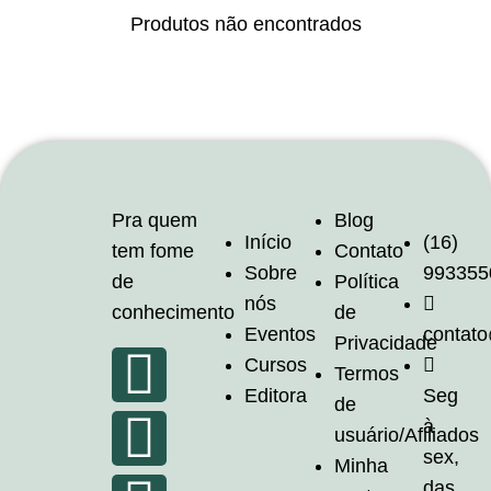
Produtos não encontrados
Pra quem
Blog
Início
(16)
tem fome
Contato
Sobre
993355
de
Política
nós
conhecimento
de
Eventos
contat
Privacidade
Cursos
Termos
Editora
Seg
de
à
usuário/Afiliados
sex,
Minha
das