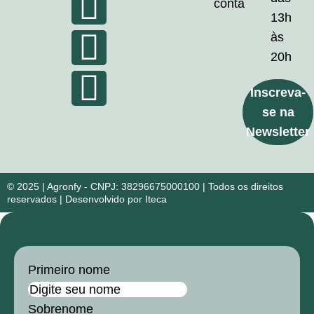
conta
13h
às
20h
Inscreva-
se na
Newsletter
© 2025 | Agronfy - CNPJ: 38296675000100 | Todos os direitos
reservados | Desenvolvido por Iteca
Primeiro nome
Sobrenome