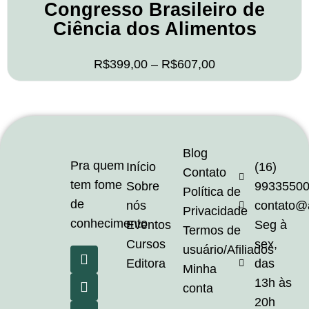
Congresso Brasileiro de
Ciência dos Alimentos
R$
399,00
–
R$
607,00
Blog
Pra quem
Início
(16)
Contato
tem fome
Sobre
9933550
Política de
de
nós
contato@
Privacidade
conhecimento
Eventos
Seg à
Termos de
Cursos
sex,
usuário/Afiliados
Editora
das
Minha
13h às
conta
20h