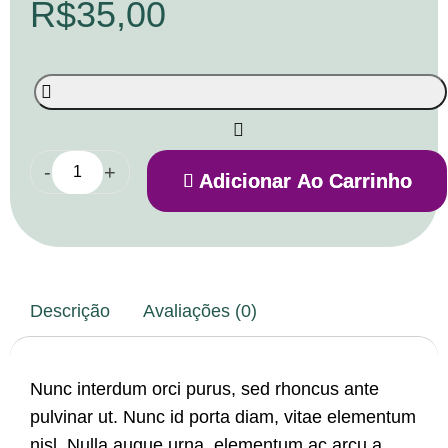
R$
35,00
-
+
Adicionar Ao Carrinho
Descrição
Avaliações (0)
Nunc interdum orci purus, sed rhoncus ante
pulvinar ut. Nunc id porta diam, vitae elementum
nisl. Nulla augue urna, elementum ac arcu a,