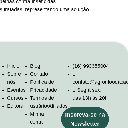
elhas contra inseticidas
as tratadas, representando uma solução
Início
Blog
(16) 993355004
Sobre
Contato
nós
Política de
contato@agronfoodaca
Eventos
Privacidade
Seg à sex,
Cursos
Termos de
das 13h às 20h
Editora
usuário/Afiliados
Minha
Inscreva-se na
conta
Newsletter