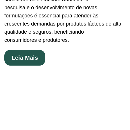
pesquisa e o desenvolvimento de novas
formulações é essencial para atender às
crescentes demandas por produtos lácteos de alta
qualidade e seguros, beneficiando
consumidores e produtores.
Read
Leia Mais
More
About
COBERTURAS
PARA
QUEIJOS:
REVISÃO
ABRANGENTE