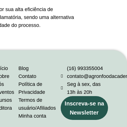
 sua alta eficiência de
lamatória, sendo uma alternativa
idade do processo.
ício
Blog
(16) 993355004
obre
Contato
contato@agronfoodacade
ós
Política de
Seg à sex, das
ventos
Privacidade
13h às 20h
ursos
Termos de
Inscreva-se na
ditora
usuário/Afiliados
Newsletter
Minha conta