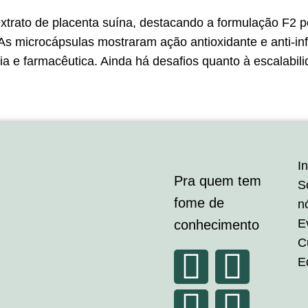
trato de placenta suína, destacando a formulação F2 por
As microcápsulas mostraram ação antioxidante e anti-inf
cia e farmacêutica. Ainda há desafios quanto à escalabil
In
Pra quem tem
S
fome de
n
E
conhecimento
C
E