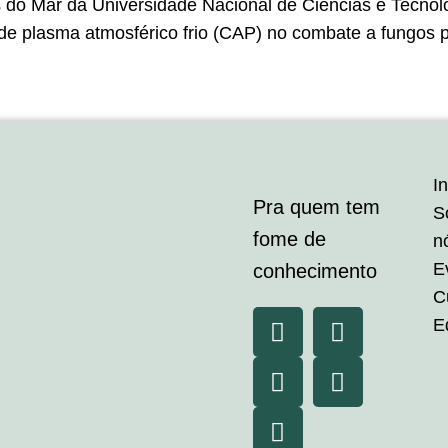
 do Mar da Universidade Nacional de Ciências e Tecnol
 de plasma atmosférico frio (CAP) no combate a fungos
In
Pra quem tem
S
fome de
n
E
conhecimento
C
E