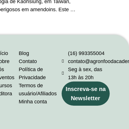
ogia de Kaohsiung, em Taiwan,
 perigosos em amendoins. Este …
ício
Blog
(16) 993355004
obre
Contato
contato@agronfoodacade
ós
Política de
Seg à sex, das
ventos
Privacidade
13h às 20h
ursos
Termos de
Inscreva-se na
ditora
usuário/Afiliados
Newsletter
Minha conta