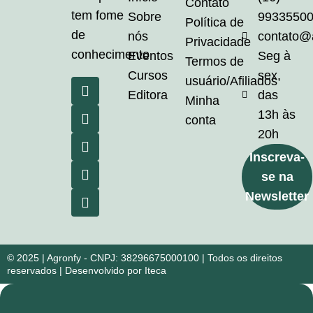
Contato
tem fome
Sobre
9933550
Política de
de
nós
contato@
Privacidade
conhecimento
Eventos
Seg à
Termos de
Cursos
sex,
usuário/Afiliados
Editora
das
Minha
13h às
conta
20h
Inscreva-
se na
Newsletter
© 2025 | Agronfy - CNPJ: 38296675000100 | Todos os direitos
reservados | Desenvolvido por Iteca