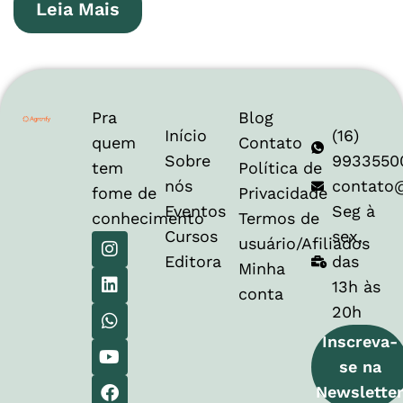
Leia Mais
Pra
Blog
Início
(16)
quem
Contato
Sobre
9933550
tem
Política de
nós
contato
fome de
Privacidade
Eventos
Seg à
conhecimento
Termos de
Cursos
sex,
usuário/Afiliados
Editora
das
Minha
13h às
conta
20h
Inscreva-
se na
Newslette