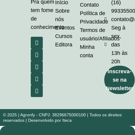
Pra quem
Início
(16)
Contato
tem fome
Sobre
9933550
Política de
de
nós
contato@
Privacidade
conhecimento
Eventos
Seg à
Termos de
Cursos
sex,
usuário/Afiliados
Editora
das
Minha
13h às
conta
20h
Inscreva-
se na
Newsletter
© 2025 | Agronfy - CNPJ: 38296675000100 | Todos os direitos
reservados | Desenvolvido por Iteca