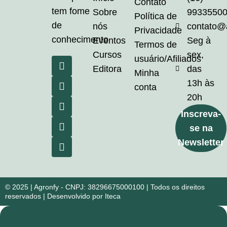
Contato
tem fome
Sobre
9933550
Política de
de
nós
contato@
Privacidade
conhecimento
Eventos
Seg à
Termos de
Cursos
sex,
usuário/Afiliados
Editora
das
Minha
13h às
conta
20h
Inscreva-
se na
Newsletter
© 2025 | Agronfy - CNPJ: 38296675000100 | Todos os direitos
reservados | Desenvolvido por Iteca