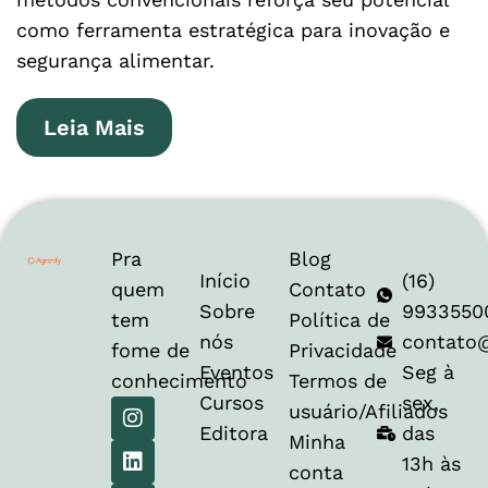
como ferramenta estratégica para inovação e
segurança alimentar.
Leia Mais
Pra
Blog
Início
(16)
quem
Contato
Sobre
9933550
tem
Política de
nós
contato
fome de
Privacidade
Eventos
Seg à
conhecimento
Termos de
Cursos
sex,
usuário/Afiliados
Editora
das
Minha
13h às
conta