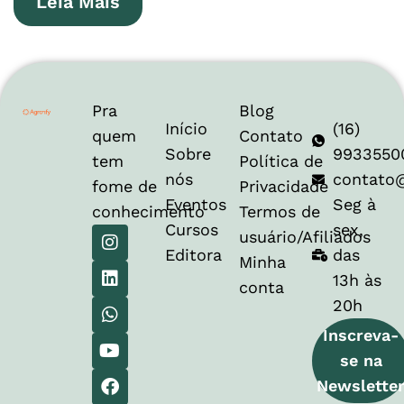
Leia Mais
Pra
Blog
Início
(16)
quem
Contato
Sobre
9933550
tem
Política de
nós
contato
fome de
Privacidade
Eventos
Seg à
conhecimento
Termos de
Cursos
sex,
usuário/Afiliados
Editora
das
Minha
13h às
conta
20h
Inscreva-
se na
Newslette