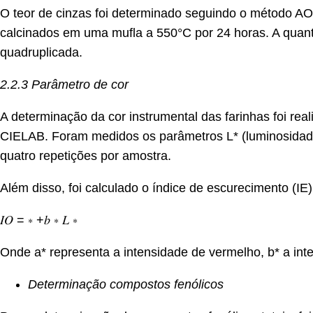
O teor de cinzas foi determinado seguindo o método A
calcinados em uma mufla a 550°C por 24 horas. A quant
quadruplicada.
2.2.3 Parâmetro de cor
A determinação da cor instrumental das farinhas foi re
CIELAB. Foram medidos os parâmetros L* (luminosidade),
quatro repetições por amostra.
Além disso, foi calculado o índice de escurecimento (IE),
𝐼𝑂 = ∗ +𝑏 ∗ 𝐿 ∗
Onde a* representa a intensidade de vermelho, b* a int
Determinação compostos fenólicos