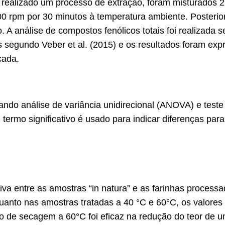
i realizado um processo de extração, foram misturados 
0 rpm por 30 minutos à temperatura ambiente. Posterior
. A análise de compostos fenólicos totais foi realizada
s segundo Veber et al. (2015) e os resultados foram exp
cada.
sando análise de variância unidirecional (ANOVA) e test
 termo significativo é usado para indicar diferenças para
va entre as amostras “in natura” e as farinhas processad
nquanto nas amostras tratadas a 40 °C e 60°C, os valor
o de secagem a 60°C foi eficaz na redução do teor de