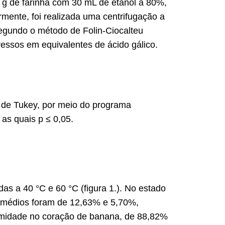
2 g de farinha com 30 mL de etanol a 80%,
mente, foi realizada uma centrifugação a
 segundo o método de Folin-Ciocalteu
ressos em equivalentes de ácido gálico.
e de Tukey, por meio do programa
 as quais p ≤ 0,05.
as a 40 °C e 60 °C (figura 1.). No estado
es médios foram de 12,63% e 5,70%,
 umidade no coração de banana, de 88,82%