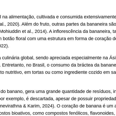
l na alimentação, cultivada e consumida extensivamente 
 al., 2020). Além do fruto, outras partes da bananeira sã
 (Mohiuddin et al., 2014). A inflorescência da bananeir
 botão floral com uma estrutura em forma de coração de
022).
a culinária global, sendo apreciada especialmente na Á
20). Entretanto, no Brasil, o consumo da bráctea da ban
nto nutritivo, em tortas ou como ingrediente cozido em 
o do banano, gera uma grande quantidade de resíduos, i
, por exemplo, é descartada, apesar de possuir propried
Senevirathna & Karim, 2024). O coração de banana é um 
stos bioativos, como compostos fenólicos, flavonoides,