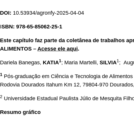
DOI:
10.53934/agronfy-2025-04-04
I
SBN:
978-65-85062-25-1
Este capítulo faz parte da coletânea de traba
ALIMENTOS –
Acesse ele aqui
.
1
1
Dariela Banegas,
KATIA
; Maria Martelli,
SILVIA
; Aug
1
Pós-graduação em Ciência e Tecnologia de Alimento
Rodovia Dourados Itahum Km 12, 79804-970 Dourados, 
2
Universidade Estadual Paulista Júlio de Mesquita Filh
Resumo gráfico