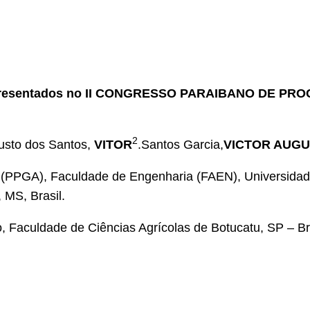
lhos apresentados no II CONGRESSO PARAIBANO DE
2
usto dos Santos,
VITOR
.Santos Garcia,
VICTOR AUG
s (PPGA), Faculdade de Engenharia (FAEN), Universida
MS, Brasil.
o, Faculdade de Ciências Agrícolas de Botucatu, SP – Bra