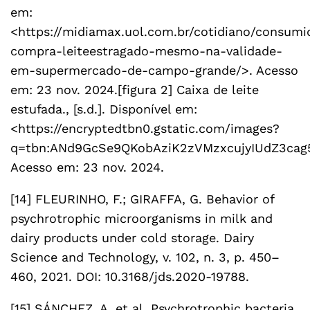
em:
<https://midiamax.uol.com.br/cotidiano/consum
compra-leiteestragado-mesmo-na-validade-
em-supermercado-de-campo-grande/>. Acesso
em: 23 nov. 2024.[figura 2] Caixa de leite
estufada., [s.d.]. Disponível em:
<https://encryptedtbn0.gstatic.com/images?
q=tbn:ANd9GcSe9QKobAziK2zVMzxcujyIUdZ3cag
Acesso em: 23 nov. 2024.
[14] FLEURINHO, F.; GIRAFFA, G. Behavior of
psychrotrophic microorganisms in milk and
dairy products under cold storage. Dairy
Science and Technology, v. 102, n. 3, p. 450–
460, 2021. DOI: 10.3168/jds.2020-19788.
[15] SÁNCHEZ, A. et al. Psychrotrophic bacteria