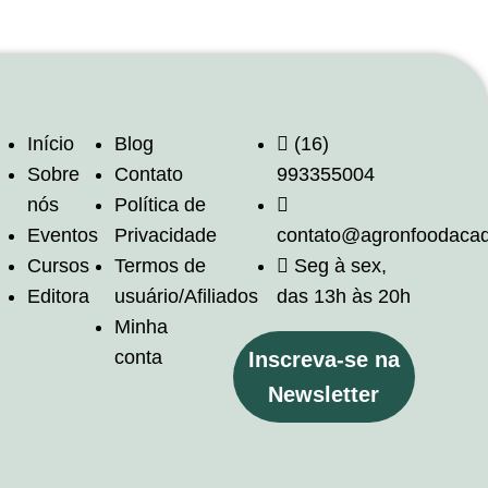
Início
Blog
(16)
Sobre
Contato
993355004
nós
Política de
Eventos
Privacidade
contato@agronfoodaca
Cursos
Termos de
Seg à sex,
Editora
usuário/Afiliados
das 13h às 20h
Minha
conta
Inscreva-se na
Newsletter