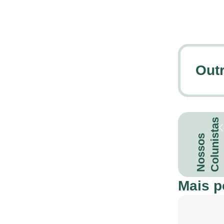
Outr
Colunistas
Agronfy
Nossos
Ver publicações
Mais p