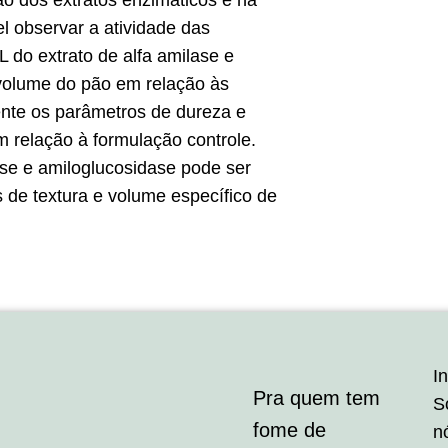
o dos extratos enzimáticos e na
l observar a atividade das
L do extrato de alfa amilase e
 volume do pão em relação às
ente os parâmetros de dureza e
m relação à formulação controle.
lase e amiloglucosidase pode ser
s de textura e volume específico de
In
Pra quem tem
S
fome de
n