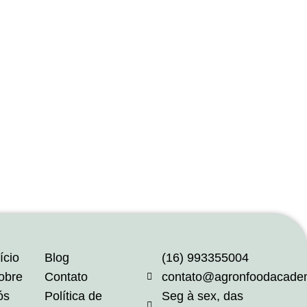
ício
Blog
(16) 993355004
obre
Contato
contato@agronfoodacade
ós
Política de
Seg à sex, das