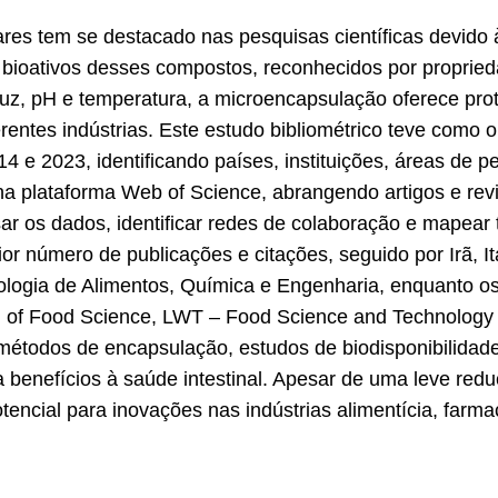
res tem se destacado nas pesquisas científicas devido 
 bioativos desses compostos, reconhecidos por proprieda
luz, pH e temperatura, a microencapsulação oferece pro
rentes indústrias. Este estudo bibliométrico teve como 
14 e 2023, identificando países, instituições, áreas de 
na plataforma Web of Science, abrangendo artigos e re
r os dados, identificar redes de colaboração e mapear
r número de publicações e citações, seguido por Irã, Itá
nologia de Alimentos, Química e Engenharia, enquanto os
al of Food Science, LWT – Food Science and Technology
étodos de encapsulação, estudos de biodisponibilidade 
a benefícios à saúde intestinal. Apesar de uma leve red
encial para inovações nas indústrias alimentícia, farma