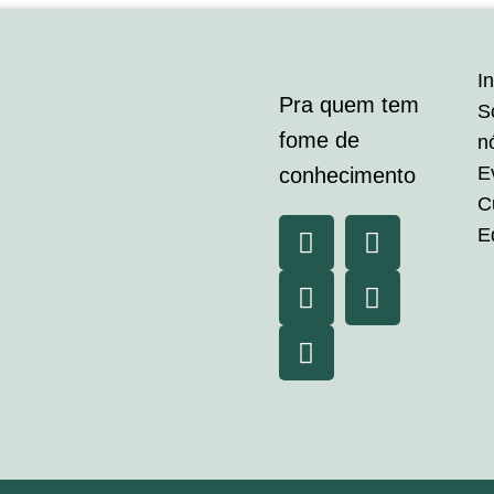
In
Pra quem tem
S
fome de
n
E
conhecimento
C
E