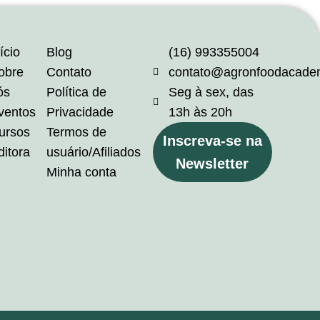
ício
Blog
(16) 993355004
obre
Contato
contato@agronfoodacade
ós
Política de
Seg à sex, das
ventos
Privacidade
13h às 20h
ursos
Termos de
Inscreva-se na
ditora
usuário/Afiliados
Newsletter
Minha conta