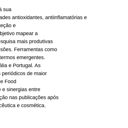
à sua
des antioxidantes, antiinflamatórias e
teção e
objetivo mapear a
pesquisa mais produtivas
visões. Ferramentas como
 termos emergentes.
lia e Portugal. As
 periódicos de maior
 e Food
e sinergias entre
ução nas publicações após
cêutica e cosmética.