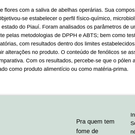
de flores com a saliva de abelhas operárias. Sua compos
jetivou-se estabelecer o perfil físico-químico, microbio
 estado do Piauí. Foram analisados os parâmetros de umi
idante pelas metodologias de DPPH e ABTS; bem como test
fatórias, com resultados dentro dos limites estabelecid
enir alterações no produto. O conteúdo de fenólicos se 
 comparativa. Com os resultados, percebe-se que o pólen 
izado como produto alimentício ou como matéria-prima.
In
Pra quem tem
S
fome de
n