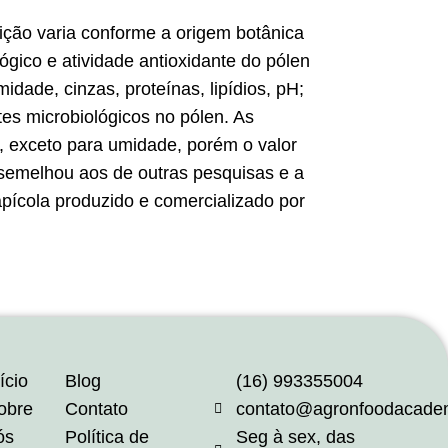
ição varia conforme a origem botânica
lógico e atividade antioxidante do pólen
dade, cinzas, proteínas, lipídios, pH;
es microbiológicos no pólen. As
os, exceto para umidade, porém o valor
assemelhou aos de outras pesquisas e a
apícola produzido e comercializado por
ício
Blog
(16) 993355004
obre
Contato
contato@agronfoodacade
ós
Política de
Seg à sex, das