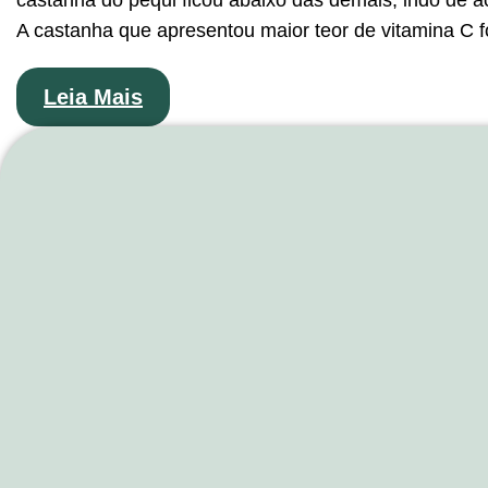
castanha do pequi ficou abaixo das demais, indo de 
A castanha que apresentou maior teor de vitamina C f
Leia Mais