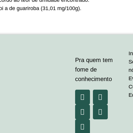
acordo ao teor de umidade encontrado.
oi a de guariroba (31,01 mg/100g).
In
Pra quem tem
S
fome de
n
E
conhecimento
C
E