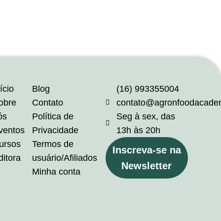
ício
Blog
(16) 993355004
obre
Contato
contato@agronfoodacade
ós
Política de
Seg à sex, das
ventos
Privacidade
13h às 20h
ursos
Termos de
Inscreva-se na
ditora
usuário/Afiliados
Newsletter
Minha conta