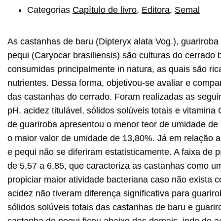
Categorias
Capítulo de livro
,
Editora
,
Semal
As castanhas de baru (Dipteryx alata Vog.), guariroba
pequi (Caryocar brasiliensis) são culturas do cerrado
consumidas principalmente in natura, as quais são ric
nutrientes. Dessa forma, objetivou-se avaliar e compar
das castanhas do cerrado. Foram realizadas as seguin
pH, acidez titulável, sólidos solúveis totais e vitami
de guariroba apresentou o menor teor de umidade de
o maior valor de umidade de 13,80%. Já em relação ao
e pequi não se diferiram estatisticamente. A faixa de
de 5,57 a 6,85, que caracteriza as castanhas como u
propiciar maior atividade bacteriana caso não exista 
acidez não tiveram diferença significativa para guarir
sólidos solúveis totais das castanhas de baru e guari