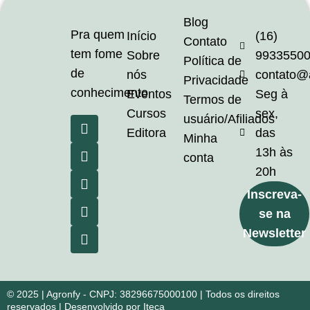
Blog
Pra quem
Início
(16)
Contato
tem fome
Sobre
9933550
Política de
de
nós
contato@
Privacidade
conhecimento
Eventos
Seg à
Termos de
Cursos
sex,
usuário/Afiliados
Editora
das
Minha
13h às
conta
20h
Inscreva-
se na
Newsletter
© 2025 | Agronfy - CNPJ: 38296675000100 | Todos os direitos
reservados | Desenvolvido por Iteca