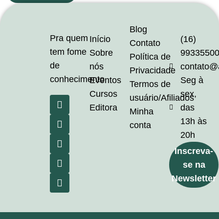
Blog
Pra quem
Início
(16)
Contato
tem fome
Sobre
9933550
Política de
de
nós
contato@
Privacidade
conhecimento
Eventos
Seg à
Termos de
Cursos
sex,
usuário/Afiliados
Editora
das
Minha
13h às
conta
20h
Inscreva-
se na
Newsletter