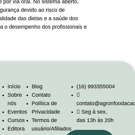
por via oral. No sistema aberto,
egurança devido ao risco de
lidade das dietas e a saúde dos
ra o desempenho dos profissionais e
Início
Blog
(16) 993355004
Sobre
Contato
nós
Política de
contato@agronfoodaca
Eventos
Privacidade
Seg à sex,
Cursos
Termos de
das 13h às 20h
Editora
usuário/Afiliados