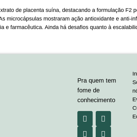
trato de placenta suína, destacando a formulação F2 por
As microcápsulas mostraram ação antioxidante e anti-inf
cia e farmacêutica. Ainda há desafios quanto à escalabil
In
Pra quem tem
S
fome de
n
E
conhecimento
C
E