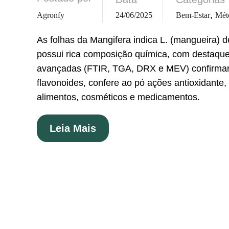
,
Agronfy
24/06/2025
Bem-Estar
Mét
As folhas da Mangifera indica L. (mangueira) d
possui rica composição química, com destaque p
avançadas (FTIR, TGA, DRX e MEV) confirmaram
flavonoides, confere ao pó ações antioxidante, 
alimentos, cosméticos e medicamentos.
Read
Leia Mais
More
About
Folhas
De
Mangueira
Ganham