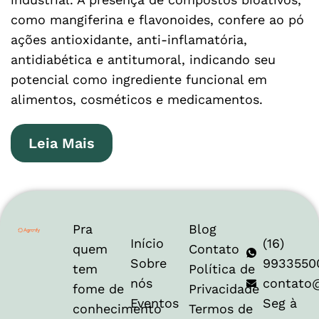
como mangiferina e flavonoides, confere ao pó
ações antioxidante, anti-inflamatória,
antidiabética e antitumoral, indicando seu
potencial como ingrediente funcional em
alimentos, cosméticos e medicamentos.
Leia Mais
Pra
Blog
Início
(16)
quem
Contato
Sobre
9933550
tem
Política de
nós
contato
fome de
Privacidade
Eventos
Seg à
conhecimento
Termos de