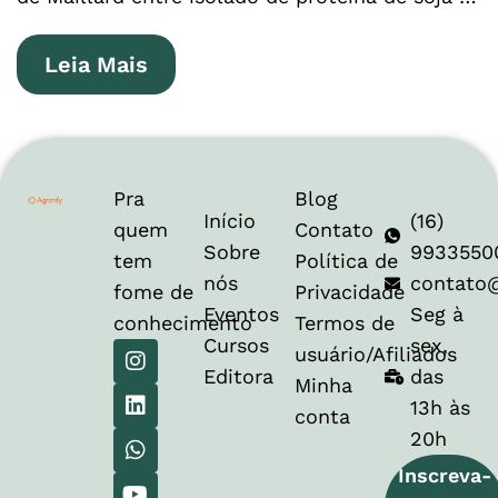
Leia Mais
Pra
Blog
Início
(16)
quem
Contato
Sobre
9933550
tem
Política de
nós
contato
fome de
Privacidade
Eventos
Seg à
conhecimento
Termos de
Cursos
sex,
usuário/Afiliados
Editora
das
Minha
13h às
conta
20h
Inscreva-