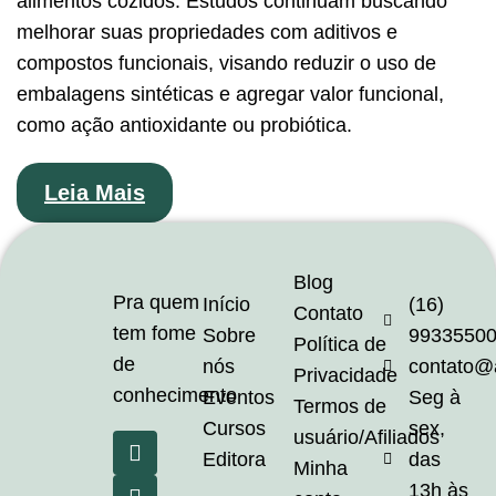
alimentos cozidos. Estudos continuam buscando
melhorar suas propriedades com aditivos e
compostos funcionais, visando reduzir o uso de
embalagens sintéticas e agregar valor funcional,
como ação antioxidante ou probiótica.
Leia Mais
Blog
Pra quem
Início
(16)
Contato
tem fome
Sobre
9933550
Política de
de
nós
contato@
Privacidade
conhecimento
Eventos
Seg à
Termos de
Cursos
sex,
usuário/Afiliados
Editora
das
Minha
13h às