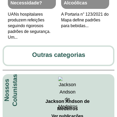
Necessidade?
Alcoólicas
UANs hospitalares
A Portaria n° 123/2021 do
produzem refeições
Mapa define padrões
seguindo rigorosos
para bebidas...
padrões de segurança.
Um...
Outras categorias
Colunistas
Nossos
Agronfy
Jackson Andson de
Medeiros
publicações
Ver publicações