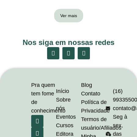
Ver mais
Nos siga em nossas redes
Pra quem
Blog
Início
(16)
tem fome
Contato
Sobre
9933550
de
Política de
nós
contato@
conhecimento
Privacidade
Eventos
Seg à
Termos de
Cursos
sex,
usuário/Afiliados
Editora
das
Minha