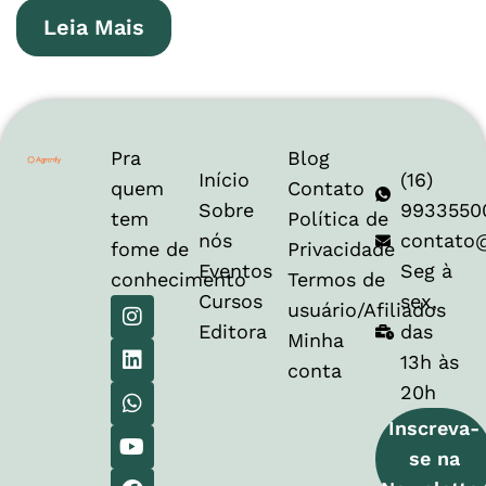
Leia Mais
Pra
Blog
Início
(16)
quem
Contato
Sobre
9933550
tem
Política de
nós
contato
fome de
Privacidade
Eventos
Seg à
conhecimento
Termos de
Cursos
sex,
usuário/Afiliados
Editora
das
Minha
13h às
conta
20h
Inscreva-
se na