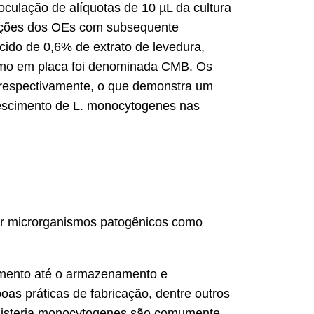
oculação de alíquotas de 10 µL da cultura
rações dos OEs com subsequente
ido de 0,6% de extrato de levedura,
smo em placa foi denominada CMB. Os
respectivamente, o que demonstra um
crescimento de L. monocytogenes nas
or microrganismos patogênicos como
amento até o armazenamento e
boas práticas de fabricação, dentre outros
e Listeria monocytogenes são comumente