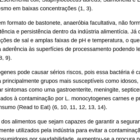
esmo em baixas concentrações (1, 3).
m formato de bastonete, anaeróbia facultativa, não for
tência e persistência dentro da indústria alimentícia. J
ções de sal e amplas faixas de pH e temperatura, o que
a aderência às superfícies de processamento podendo le
8, 9).
nes pode causar sérios riscos, pois essa bactéria é c
ta principalmente grupos mais susceptíveis como idosos
ar sintomas como uma gastroenterite, meningite, septi
iados à contaminação por L. monocytogenes carnes e pro
sumo (Read to Eat) (6, 10, 11, 12, 13, 14).
dos alimentos que sejam capazes de garantir a seguranç
ente utilizados pela indústria para evitar a contaminaç
nsumidores por saudabilidade, aumentou-se a procura p