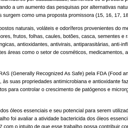
 levando a um aumento das pesquisas por alternativas nat
ais surgem como uma proposta promissora (15, 16, 17, 18
stos naturais, voláteis e odoríferos provenientes do m
lores, frutos, folhas, caules, botões, casca, sementes 
icas, antioxidantes, antivirais, antiparasitárias, anti-in
tes áreas como o setor de cosméticos, medicamentos, ali
S (Generally Recognized As Safe) pela FDA (Food and 
e, às suas propriedades antimicrobiana e antioxidante f
os para controlar o crescimento de patógenos e microrg
os óleos essenciais e seu potencial para serem utiliza
alho foi avaliar a atividade bactericida dos óleos essen
 com o intuito de que esse trabalho possa contribuir c