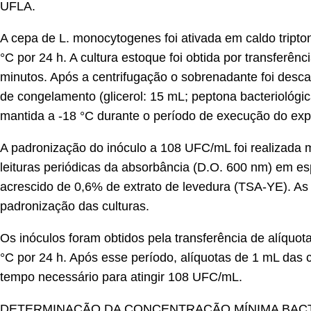
UFLA.
A cepa de L. monocytogenes foi ativada em caldo tripto
°C por 24 h. A cultura estoque foi obtida por transferên
minutos. Após a centrifugação o sobrenadante foi desc
de congelamento (glicerol: 15 mL; peptona bacteriológica
mantida a -18 °C durante o período de execução do exp
A padronização do inóculo a 108 UFC/mL foi realizada 
leituras periódicas da absorbância (D.O. 600 nm) em es
acrescido de 0,6% de extrato de levedura (TSA-YE). As 
padronização das culturas.
Os inóculos foram obtidos pela transferência de alíqu
°C por 24 h. Após esse período, alíquotas de 1 mL das 
tempo necessário para atingir 108 UFC/mL.
DETERMINAÇÃO DA CONCENTRAÇÃO MÍNIMA BAC