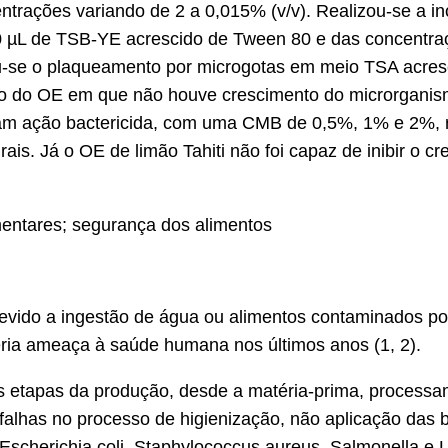
ntrações variando de 2 a 0,015% (v/v). Realizou-se a in
50 µL de TSB-YE acrescido de Tween 80 e das concent
ou-se o plaqueamento por microgotas em meio TSA acresc
ão do OE em que não houve crescimento do microrgani
ram ação bactericida, com uma CMB de 0,5%, 1% e 2%, 
ais. Já o OE de limão Tahiti não foi capaz de inibir o 
mentares; segurança dos alimentos
devido a ingestão de água ou alimentos contaminados p
éria ameaça à saúde humana nos últimos anos (1, 2).
s etapas da produção, desde a matéria-prima, process
, falhas no processo de higienização, não aplicação das 
 Escherichia coli, Staphylococcus aureus, Salmonella 