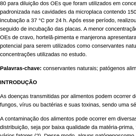
80 para diluição dos OEs que foram utilizados em conce
padronizada nas cavidades da microplaca contendo 1
incubação a 37 °C por 24 h. Após esse período, realiz
seguido de incubação das placas. A menor concentraç
OEs de cravo, hortelã-pimenta e manjerona apresenta
potencial para serem utilizados como conservantes natur
concentrações utilizadas no estudo.
Palavras-chave:
conservantes naturais; patógenos ali
INTRODUÇÃO
As doenças transmitidas por alimentos podem ocorrer 
fungos, vírus ou bactérias e suas toxinas, sendo uma s
A contaminação dos alimentos pode ocorrer em diversa
distribuição, seja por baixa qualidade da matéria-prima
vários fatores (2). Desse modo, alguns patógenoscomo