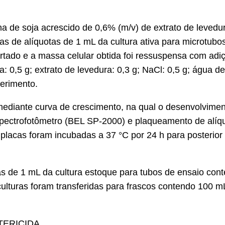
na de soja acrescido de 0,6% (m/v) de extrato de leved
cias de alíquotas de 1 mL da cultura ativa para microtub
artado e a massa celular obtida foi ressuspensa com a
: 0,5 g; extrato de levedura: 0,3 g; NaCl: 0,5 g; água de
erimento.
mediante curva de crescimento, na qual o desenvolvimen
pectrofotômetro (BEL SP-2000) e plaqueamento de alíquo
placas foram incubadas a 37 °C por 24 h para posterior 
otas de 1 mL da cultura estoque para tubos de ensaio c
culturas foram transferidas para frascos contendo 100 
TERICIDA