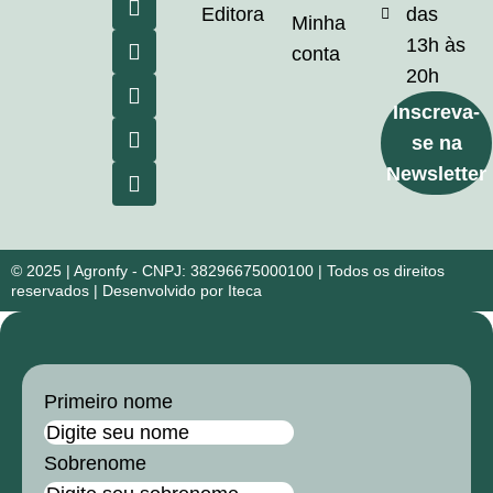
Editora
das
Minha
13h às
conta
20h
Inscreva-
se na
Newsletter
© 2025 | Agronfy - CNPJ: 38296675000100 | Todos os direitos
reservados | Desenvolvido por Iteca
Primeiro nome
Sobrenome