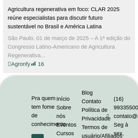
Agricultura regenerativa em foco: CLAR 2025
reúne especialistas para discutir futuro
sustentável no Brasil e América Latina
São Paulo, 01 de março de 2025 – A 1ª edição do
Congresso Latino-Americano de Agricultura
Regenerativa...
Agronfy
16
Blog
Pra quem
Início
(16)
Contato
tem fome
Sobre
9933550
Política de
de
nós
contato@
Privacidade
conhecimento
Eventos
Seg à
Termos de
Cursos
sex,
usuário/Afiliados