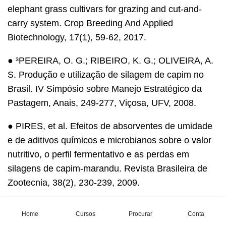
elephant grass cultivars for grazing and cut-and-
carry system. Crop Breeding And Applied
Biotechnology, 17(1), 59-62, 2017.
● ³PEREIRA, O. G.; RIBEIRO, K. G.; OLIVEIRA, A.
S. Produção e utilização de silagem de capim no
Brasil. IV Simpósio sobre Manejo Estratégico da
Pastagem, Anais, 249-277, Viçosa, UFV, 2008.
● PIRES, et al. Efeitos de absorventes de umidade
e de aditivos químicos e microbianos sobre o valor
nutritivo, o perfil fermentativo e as perdas em
silagens de capim-marandu. Revista Brasileira de
Zootecnia, 38(2), 230-239, 2009.
● REIS, J. dos et al. Composição química e
Home
Cursos
Procurar
Conta
digestibilidade de silagens de resíduo de maracujá,