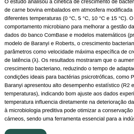
O estudo analisou a cinética de crescimento de bactéri
de carne bovina embalados em atmosfera modificad
diferentes temperaturas (0 °C, 5 °C, 10 °C e 15 °C). O o
comportamento microbiano para melhorar a gestão da v
dados do banco ComBase e modelos matemáticos (pri
modelo de Baranyi e Roberts, o crescimento bacteriano
parâmetros como velocidade máxima específica de cr
de latência (λ). Os resultados mostraram que o aumen
crescimento bacteriano, reduzindo o tempo de adapta
condições ideais para bactérias psicrotróficas, com
Baranyi apresentou alto desempenho estatístico (R2 e
temperaturas), indicando bom ajuste aos dados exper
temperatura influencia diretamente na deterioração d
à microbiologia preditiva pode otimizar a conservaçã
cárneos, sendo uma ferramenta essencial para a indúst