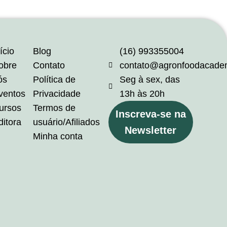
ício
Blog
(16) 993355004
obre
Contato
contato@agronfoodacade
ós
Política de
Seg à sex, das
ventos
Privacidade
13h às 20h
ursos
Termos de
Inscreva-se na
ditora
usuário/Afiliados
Newsletter
Minha conta