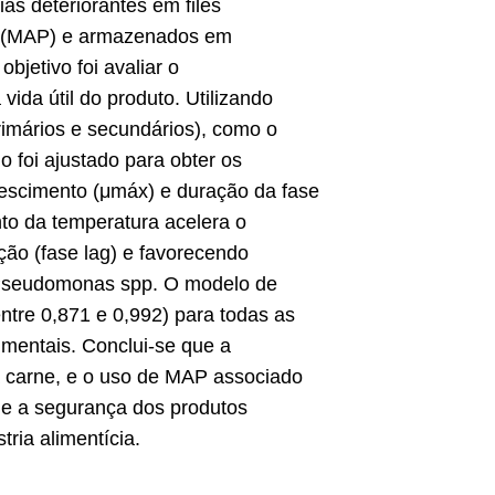
as deteriorantes em filés
a (MAP) e armazenados em
bjetivo foi avaliar o
ida útil do produto. Utilizando
mários e secundários), como o
 foi ajustado para obter os
escimento (μmáx) e duração da fase
to da temperatura acelera o
ção (fase lag) e favorecendo
o Pseudomonas spp. O modelo de
ntre 0,871 e 0,992) para todas as
imentais. Conclui-se que a
a carne, e o uso de MAP associado
o e a segurança dos produtos
ria alimentícia.