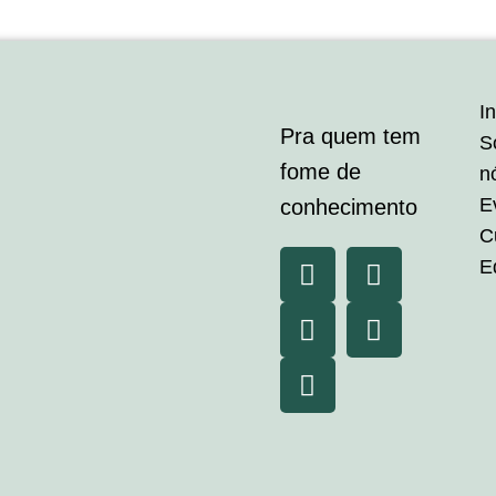
In
Pra quem tem
S
fome de
n
E
conhecimento
C
E