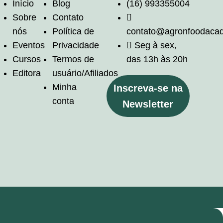
Início
Blog
(16) 993355004
Sobre
Contato
nós
Política de
contato@agronfoodaca
Eventos
Privacidade
Seg à sex,
Cursos
Termos de
das 13h às 20h
Editora
usuário/Afiliados
Minha
Inscreva-se na
conta
Newsletter