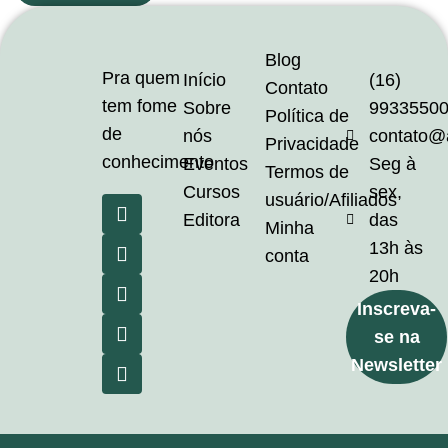
Blog
Pra quem
Início
(16)
Contato
tem fome
Sobre
9933550
Política de
de
nós
contato@
Privacidade
conhecimento
Eventos
Seg à
Termos de
Cursos
sex,
usuário/Afiliados
Editora
das
Minha
13h às
conta
20h
Inscreva-
se na
Newsletter