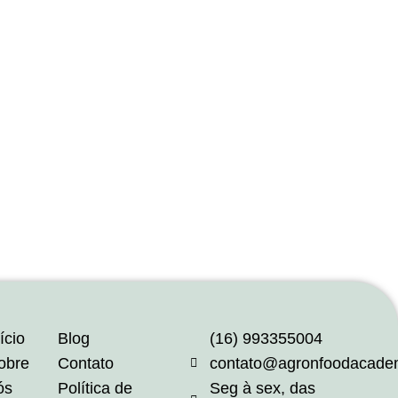
ício
Blog
(16) 993355004
obre
Contato
contato@agronfoodacade
ós
Política de
Seg à sex, das