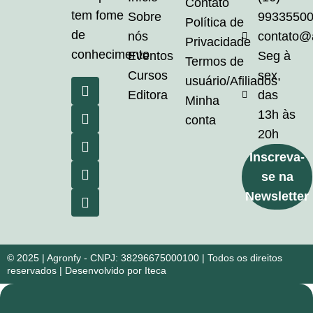
Contato
tem fome
Sobre
9933550
Política de
de
nós
contato@
Privacidade
conhecimento
Eventos
Seg à
Termos de
Cursos
sex,
usuário/Afiliados
Editora
das
Minha
13h às
conta
20h
Inscreva-
se na
Newsletter
© 2025 | Agronfy - CNPJ: 38296675000100 | Todos os direitos
reservados | Desenvolvido por Iteca