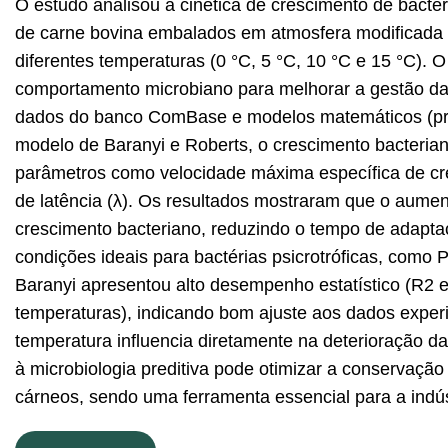
O estudo analisou a cinética de crescimento de bactéri
de carne bovina embalados em atmosfera modificad
diferentes temperaturas (0 °C, 5 °C, 10 °C e 15 °C). O o
comportamento microbiano para melhorar a gestão da v
dados do banco ComBase e modelos matemáticos (pri
modelo de Baranyi e Roberts, o crescimento bacteriano
parâmetros como velocidade máxima específica de cr
de latência (λ). Os resultados mostraram que o aumen
crescimento bacteriano, reduzindo o tempo de adapta
condições ideais para bactérias psicrotróficas, com
Baranyi apresentou alto desempenho estatístico (R2 e
temperaturas), indicando bom ajuste aos dados exper
temperatura influencia diretamente na deterioração d
à microbiologia preditiva pode otimizar a conservaçã
cárneos, sendo uma ferramenta essencial para a indúst