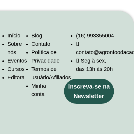
Início
Blog
(16) 993355004
Sobre
Contato
nós
Política de
contato@agronfoodaca
Eventos
Privacidade
Seg à sex,
Cursos
Termos de
das 13h às 20h
Editora
usuário/Afiliados
Minha
Inscreva-se na
conta
Newsletter