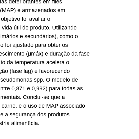
as deteriorantes em filés
a (MAP) e armazenados em
bjetivo foi avaliar o
ida útil do produto. Utilizando
mários e secundários), como o
 foi ajustado para obter os
escimento (μmáx) e duração da fase
to da temperatura acelera o
ção (fase lag) e favorecendo
o Pseudomonas spp. O modelo de
ntre 0,871 e 0,992) para todas as
imentais. Conclui-se que a
a carne, e o uso de MAP associado
o e a segurança dos produtos
ria alimentícia.