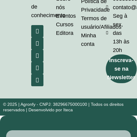
Política de
de
nós
contato@
Privacidade
conhecimento
Eventos
Seg à
Termos de
Cursos
sex,
usuário/Afiliados
Editora
das
Minha
13h às
conta
20h
Inscreva-
se na
Newsletter
© 2025 | Agronfy - CNPJ: 38296675000100 | Todos os direitos
reservados | Desenvolvido por Iteca