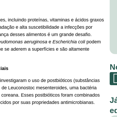
es, incluindo proteínas, vitaminas e ácidos graxos
dação e alta suscetibilidade a infecções por
ança desses alimentos é um grande desafio.
eudomonas aeruginosa
e
Escherichia coli
podem
ue se aderem a superfícies e são altamente
N
iais
nvestigaram o uso de postbióticos (substâncias
os de Leuconostoc mesenteroides, uma bactéria
a coreana. Esses postbióticos foram combinados
J
cidos por suas propriedades antimicrobianas.
e