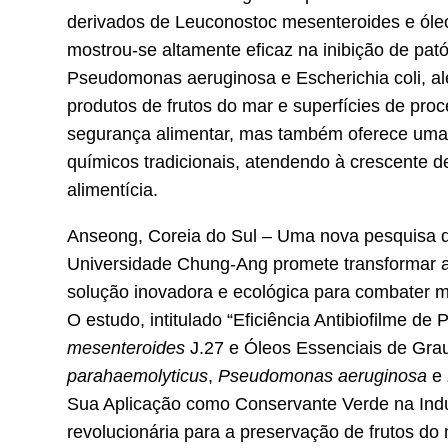
derivados de Leuconostoc mesenteroides e óle
mostrou-se altamente eficaz na inibição de pa
Pseudomonas aeruginosa e Escherichia coli, al
produtos de frutos do mar e superfícies de pr
segurança alimentar, mas também oferece uma a
químicos tradicionais, atendendo à crescente d
alimentícia.
Anseong, Coreia do Sul – Uma nova pesquisa 
Universidade Chung-Ang promete transformar a 
solução inovadora e ecológica para combater 
O estudo, intitulado “Eficiência Antibiofilme de
mesenteroides
J.27 e Óleos Essenciais de Grau
parahaemolyticus
,
Pseudomonas aeruginosa
e
Sua Aplicação como Conservante Verde na Indú
revolucionária para a preservação de frutos do 