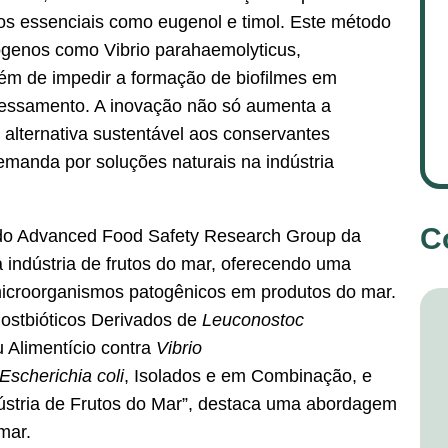
os essenciais como eugenol e timol. Este método
tógenos como Vibrio parahaemolyticus,
ém de impedir a formação de biofilmes em
ocessamento. A inovação não só aumenta a
lternativa sustentável aos conservantes
emanda por soluções naturais na indústria
C
do Advanced Food Safety Research Group da
indústria de frutos do mar, oferecendo uma
microorganismos patogênicos em produtos do mar.
 Postbióticos Derivados de
Leuconostoc
 Alimentício contra
Vibrio
Escherichia coli
, Isolados e em Combinação, e
stria de Frutos do Mar”, destaca uma abordagem
mar.