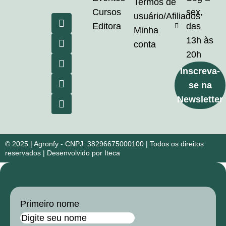
Termos de
Cursos
sex,
usuário/Afiliados
Editora
das
Minha
13h às
conta
20h
Inscreva-
se na
Newsletter
© 2025 | Agronfy - CNPJ: 38296675000100 | Todos os direitos
reservados | Desenvolvido por Iteca
Primeiro nome