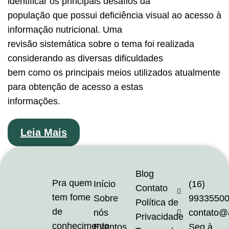
identificar os principais desafios da
população que possui deficiência visual ao acesso à
informação nutricional. Uma
revisão sistemática sobre o tema foi realizada
considerando as diversas dificuldades
bem como os principais meios utilizados atualmente
para obtenção de acesso a estas
informações.
Leia Mais
Blog
Pra quem
Início
(16)
Contato
tem fome
Sobre
9933550
Política de
de
nós
contato@
Privacidade
conhecimento
Eventos
Seg à