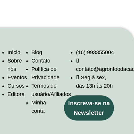
Início
Blog
(16) 993355004
Sobre
Contato
nós
Política de
contato@agronfoodaca
Eventos
Privacidade
Seg à sex,
Cursos
Termos de
das 13h às 20h
Editora
usuário/Afiliados
Minha
Inscreva-se na
conta
Newsletter